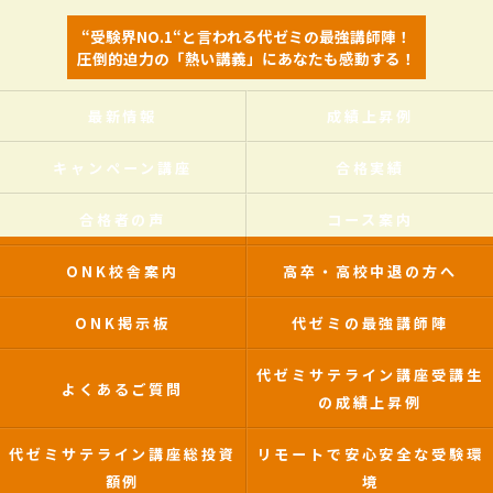
“受験界NO.1“と言われる代ゼミの最強講師陣！
圧倒的迫力の「熱い講義」にあなたも感動する！
最新情報
成績上昇例
キャンペーン講座
合格実績
合格者の声
コース案内
ONK校舎案内
高卒・高校中退の方へ
ONK掲示板
代ゼミの最強講師陣
代ゼミサテライン講座受講生
よくあるご質問
の成績上昇例
代ゼミサテライン講座総投資
リモートで安心安全な受験環
額例
境