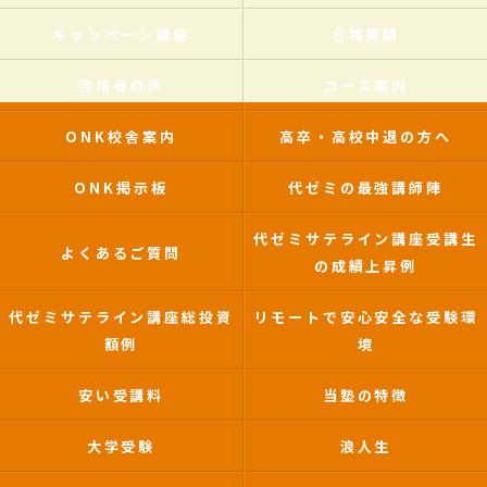
キャンペーン講座
合格実績
合格者の声
コース案内
ONK校舎案内
高卒・高校中退の方へ
ONK掲示板
代ゼミの最強講師陣
代ゼミサテライン講座受講生
よくあるご質問
の成績上昇例
代ゼミサテライン講座総投資
リモートで安心安全な受験環
額例
境
安い受講料
当塾の特徴
大学受験
浪人生