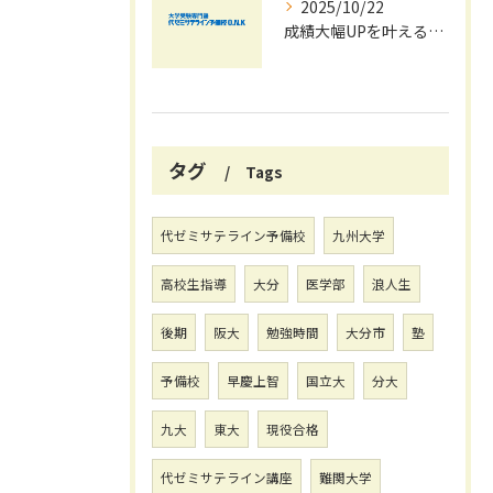
2025/10/22
成績大幅UPを叶える秋の効率学習法
タグ
Tags
代ゼミサテライン予備校
九州大学
高校生指導
大分
医学部
浪人生
後期
阪大
勉強時間
大分市
塾
予備校
早慶上智
国立大
分大
九大
東大
現役合格
代ゼミサテライン講座
難関大学