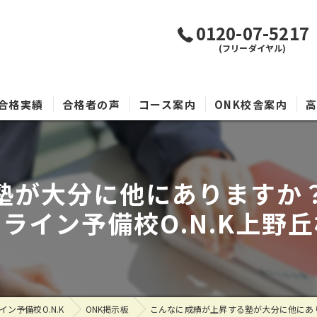
0120-07-5217
(フリーダイヤル)
合格実績
合格者の声
コース案内
ONK校舎案内
塾が大分に他にありますか
ライン予備校O.N.K上野
ン予備校O.N.K
ONK掲示板
こんなに成績が上昇する塾が大分に他にあり