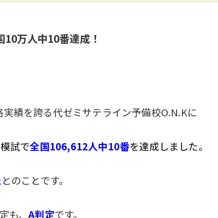
国10万人中10番達成！
格実績を誇る代ゼミサテライン予備校O.N.Kに
研模試で
全国106,612人中10番
を達成しました。
た
とのことです。
定も、
A判定
です。