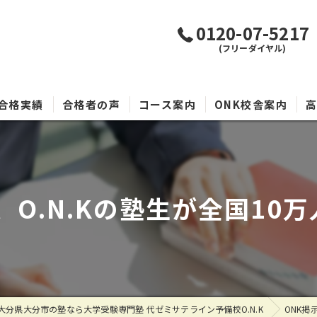
0120-07-5217
(フリーダイヤル)
合格実績
合格者の声
コース案内
ONK校舎案内
O.N.Kの塾生が全国10
大分県大分市の塾なら大学受験専門塾 代ゼミサテライン予備校O.N.K
ONK掲