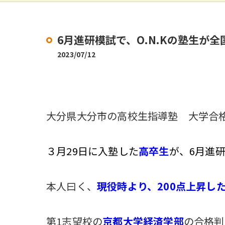
6月進研模試で、O.N.Kの塾生が全
2023/07/12
大分県大分市の高校生指導塾
大学合
３月29日に入塾した
高卒生
が、6月進
本人曰く、
現役時より、200点上昇し
第1志望校の
京都大学経済学部
の合格判