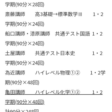
学期(90分×28回)
斎藤講師 高3基礎→標準数学Ⅲ 1・2
学期(90分×24回)
船口講師・漆原講師 共通テスト国語 1・2
学期(90分×24回)
土屋講師 共通テスト日本史 1・2
学期(90分×24回)
為近講師 ハイレベル物理①② 1・2学
期(90分×48回)
亀田講師 ハイレベル化学①②
1
・
2
学期
(90
分×
48
回
)
計90分×248回