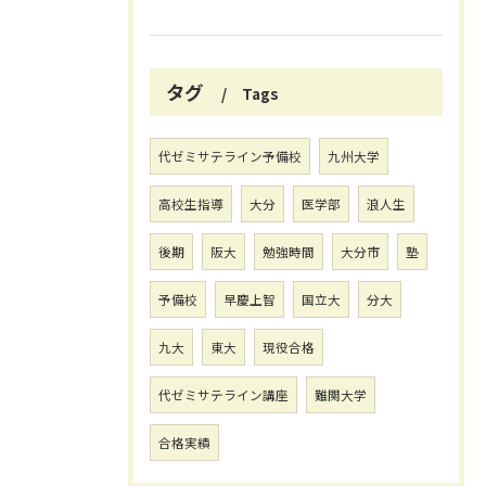
タグ
Tags
代ゼミサテライン予備校
九州大学
高校生指導
大分
医学部
浪人生
後期
阪大
勉強時間
大分市
塾
予備校
早慶上智
国立大
分大
九大
東大
現役合格
代ゼミサテライン講座
難関大学
合格実績