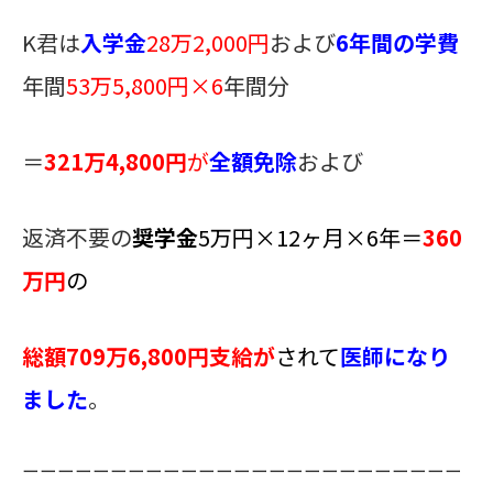
K君は
入学金
28万2,000円
および
6年間の学費
年間
53万5,800円×6
年間分
＝
321万4,800円
が
全額免除
および
返済不要の
奨学金
5万円×12ヶ月×6年＝
360
万円
の
総額709万6,800円支給が
されて
医師になり
ました
。
ーーーーーーーーーーーーーーーーーーーーーーーーー