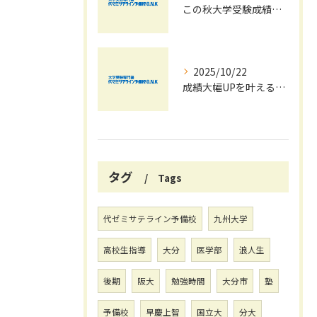
この秋大学受験成績大幅UPの秘訣
2025/10/22
成績大幅UPを叶える秋の効率学習法
タグ
Tags
代ゼミサテライン予備校
九州大学
高校生指導
大分
医学部
浪人生
後期
阪大
勉強時間
大分市
塾
予備校
早慶上智
国立大
分大