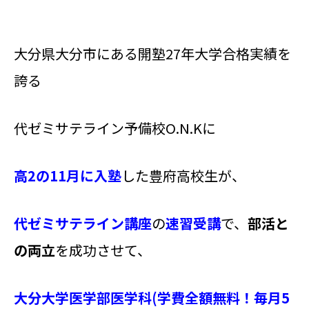
大分県大分市にある開塾27年
大学合格実績を
誇る
代ゼミサテライン予備校O.N.Kに
高2の11月に入塾
した豊府高校生が、
代ゼミサテ
ライン講座
の
速習
受講
で、
部活と
の両立
を成功させて、
大分
大学医学部医学科(学費全額無料！毎月5