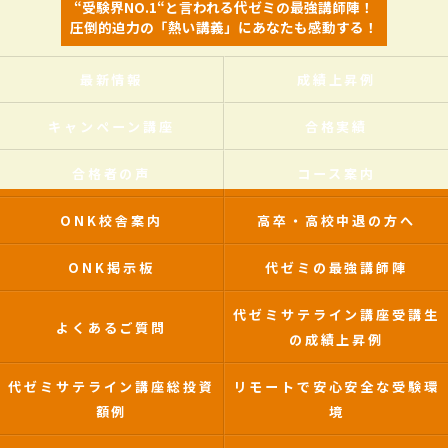
“受験界NO.1“と言われる代ゼミの最強講師陣！
圧倒的迫力の「熱い講義」にあなたも感動する！
最新情報
成績上昇例
キャンペーン講座
合格実績
合格者の声
コース案内
ONK校舎案内
高卒・高校中退の方へ
ONK掲示板
代ゼミの最強講師陣
代ゼミサテライン講座受講生
よくあるご質問
の成績上昇例
代ゼミサテライン講座総投資
リモートで安心安全な受験環
額例
境