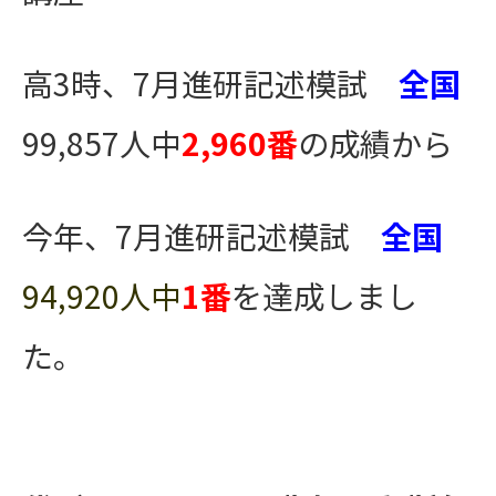
高3時、7月進研記述模試
全国
99,857人中
2,960
番
の成績から
今年、7月進研記述模試
全国
94,920人中
1番
を達成しまし
た。