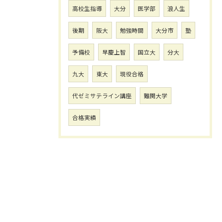
高校生指導
大分
医学部
浪人生
後期
阪大
勉強時間
大分市
塾
予備校
早慶上智
国立大
分大
九大
東大
現役合格
代ゼミサテライン講座
難関大学
合格実績