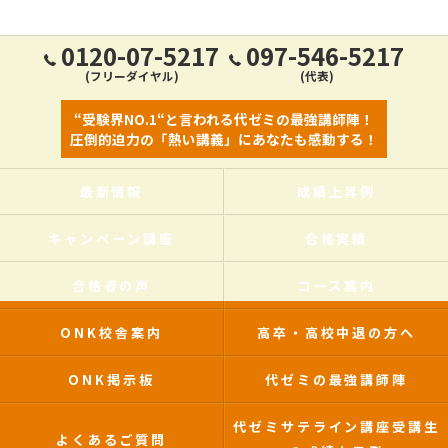
0120-07-5217
097-546-5217
(フリーダイヤル)
(代表)
“受験界NO.1“と言われる代ゼミの最強講師陣！
圧倒的迫力の「熱い講義」にあなたも感動する！
最新情報
成績上昇例
キャンペーン講座
合格実績
合格者の声
コース案内
ONK校舎案内
高卒・高校中退の方へ
ONK掲示板
代ゼミの最強講師陣
代ゼミサテライン講座受講生
よくあるご質問