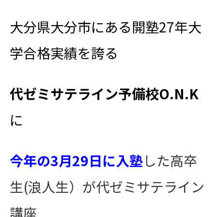
大分県大分市にある開塾27年大
学合格実績を誇る
代ゼミサテライン予備校O.N.K
に
今年の3月29日に入塾
した高卒
生(浪人生）が代ゼミサテライン
講座