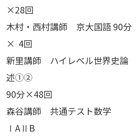
×28回
木村・西村講師 京大国語 90分
× 4回
新里講師 ハイレベル世界史論
述①②
90分×48回
森谷講師 共通テスト数学
ⅠAⅡB