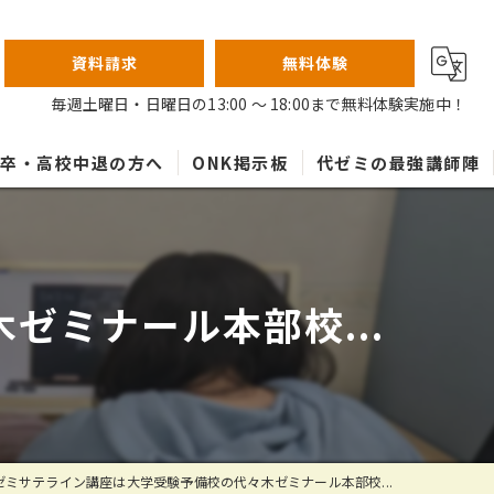
資料請求
無料体験
毎週土曜日・日曜日の13:00 ～ 18:00まで無料体験実施中！
高卒・高校中退の方へ
ONK掲示板
代ゼミの最強講師陣
ゼミナール本部校...
ゼミサテライン講座は大学受験予備校の代々木ゼミナール本部校...