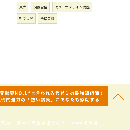
東大
現役合格
代ゼミサテライン講座
難関大学
合格実績
“受験界NO.1“と言われる代ゼミの最強講師陣！
圧倒的迫力の「熱い講義」にあなたも感動する！
舎案内
高卒・高校中退の方へ
ONK掲示板