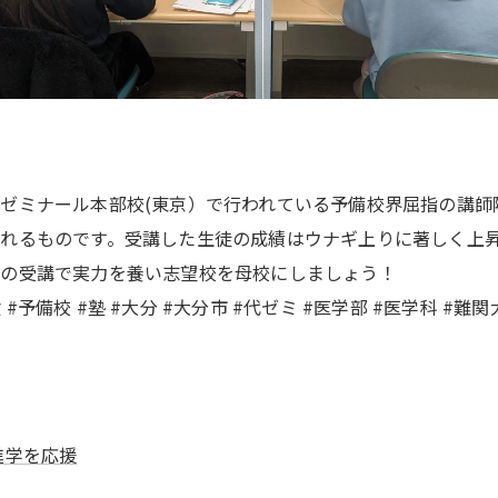
ゼミナール本部校(東京）で行われている予備校界屈指の講師
れるものです。受講した生徒の成績はウナギ上りに著しく上
座の受講で実力を養い志望校を母校にしましょう！
#受験 #予備校 #塾 #大分 #大分市 #代ゼミ #医学部 #医学科 
進学を応援