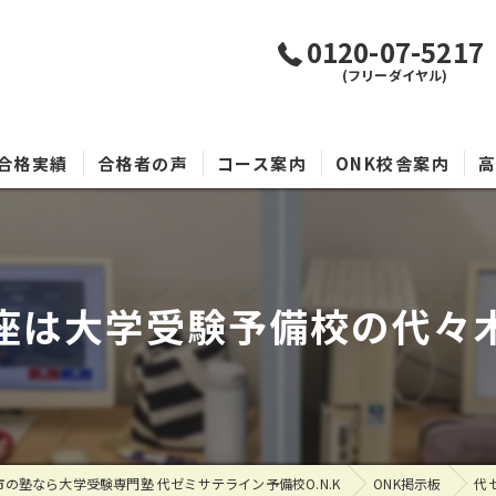
0120-07-5217
(フリーダイヤル)
合格実績
合格者の声
コース案内
ONK校舎案内
は大学受験予備校の代々木
の塾なら大学受験専門塾 代ゼミサテライン予備校O.N.K
ONK掲示板
代