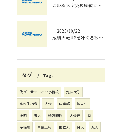
この秋大学受験成績大幅UPの秘訣
2025/10/22
成績大幅UPを叶える秋の効率学習法
タグ
Tags
代ゼミサテライン予備校
九州大学
高校生指導
大分
医学部
浪人生
後期
阪大
勉強時間
大分市
塾
予備校
早慶上智
国立大
分大
九大