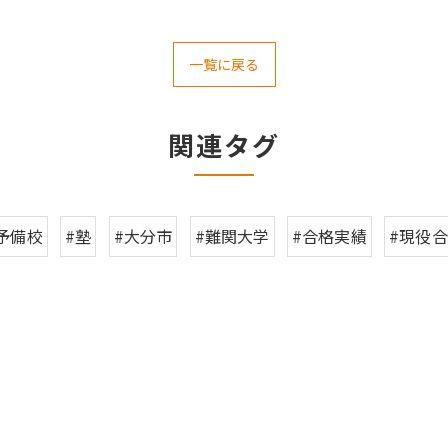
一覧に戻る
関連タグ
予備校
#塾
#大分市
#難関大学
#合格実績
#現役