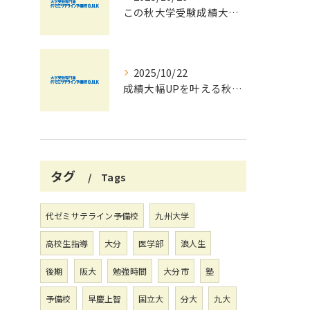
この秋大学受験成績大幅UPの秘訣
2025/10/22
成績大幅UPを叶える秋の効率学習法
タグ
Tags
代ゼミサテライン予備校
九州大学
高校生指導
大分
医学部
浪人生
後期
阪大
勉強時間
大分市
塾
予備校
早慶上智
国立大
分大
九大