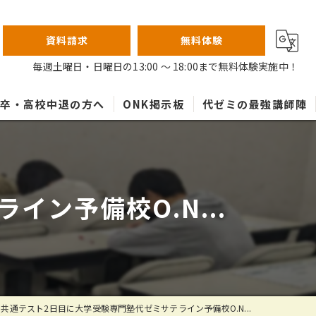
資料請求
無料体験
毎週土曜日・日曜日の13:00 ～ 18:00まで無料体験実施中！
高卒・高校中退の方へ
ONK掲示板
代ゼミの最強講師陣
ン予備校O.N...
共通テスト2日目に大学受験専門塾代ゼミサテライン予備校O.N...