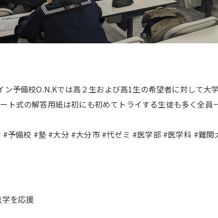
イン予備校O.N.Kでは高２生および高1生の希望者に対して
シート式の解答用紙は初にも初めてトライする生徒も多く全員
#受験 #予備校 #塾 #大分 #大分市 #代ゼミ #医学部 #医学科 
進学を応援