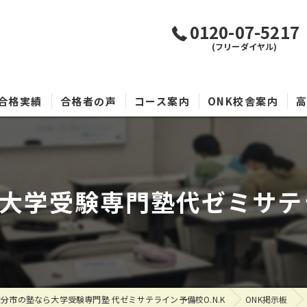
0120-07-5217
(フリーダイヤル)
合格実績
合格者の声
コース案内
ONK校舎案内
大学受験専門塾代ゼミサテライ
分市の塾なら大学受験専門塾 代ゼミサテライン予備校O.N.K
ONK掲示板