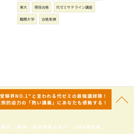
東大
現役合格
代ゼミサテライン講座
難関大学
合格実績
“受験界NO.1“と言われる代ゼミの最強講師陣！
圧倒的迫力の「熱い講義」にあなたも感動する！
舎案内
高卒・高校中退の方へ
ONK掲示板