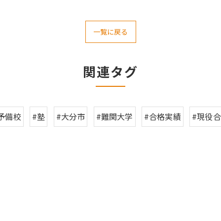
一覧に戻る
関連タグ
予備校
#塾
#大分市
#難関大学
#合格実績
#現役