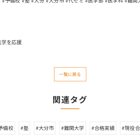
#受験 #予備校 #塾 #大分 #大分市 #代ゼミ #医学部 #医学科 
進学を応援
一覧に戻る
関連タグ
予備校
#塾
#大分市
#難関大学
#合格実績
#現役