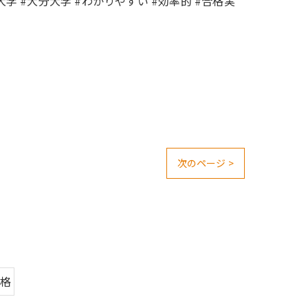
#難関大学 #大分大学 #わかりやすい #効率的 #合格実
次のページ >
合格