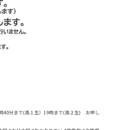
時40分まで(高１生）19時まで(高２生) お申し