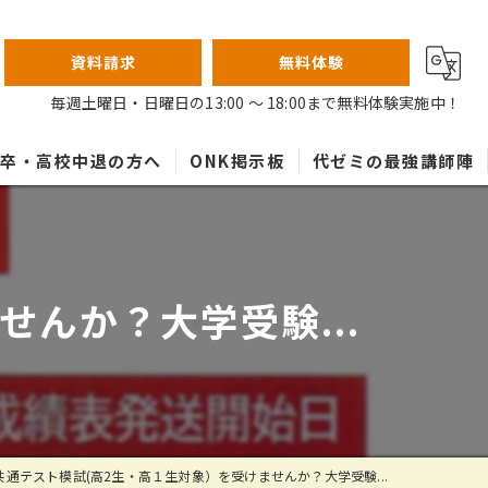
資料請求
無料体験
毎週土曜日・日曜日の13:00 ～ 18:00まで無料体験実施中！
高卒・高校中退の方へ
ONK掲示板
代ゼミの最強講師陣
んか？大学受験...
共通テスト模試(高2生・高１生対象）を受けませんか？大学受験...