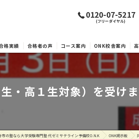
0120-07-5217
(フリーダイヤル)
合格実績
合格者の声
コース案内
ONK校舎案内
2生・高１生対象）を受けませ
市の塾なら大学受験専門塾 代ゼミサテライン予備校O.N.K
ONK掲示板