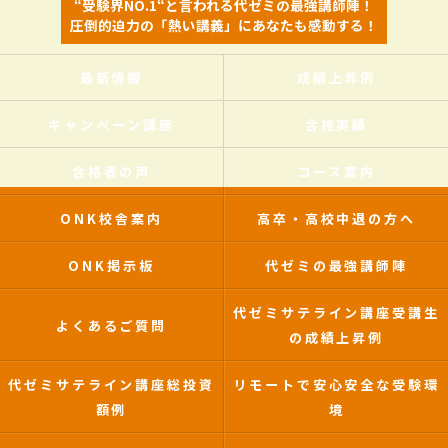
“受験界NO.1“と言われる代ゼミの最強講師陣！
圧倒的迫力の「熱い講義」にあなたも感動する！
最新情報
成績上昇例
キャンペーン講座
合格実績
合格者の声
コース案内
ONK校舎案内
高卒・高校中退の方へ
ONK掲示板
代ゼミの最強講師陣
代ゼミサテライン講座受講生
よくあるご質問
の成績上昇例
代ゼミサテライン講座総投資
リモートで安心安全な受験環
額例
境