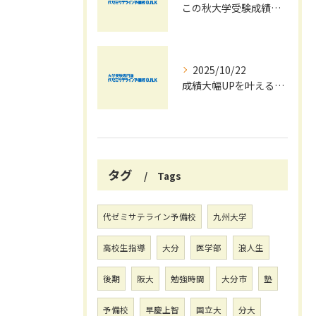
この秋大学受験成績大幅UPの秘訣
2025/10/22
成績大幅UPを叶える秋の効率学習法
タグ
Tags
代ゼミサテライン予備校
九州大学
高校生指導
大分
医学部
浪人生
後期
阪大
勉強時間
大分市
塾
予備校
早慶上智
国立大
分大