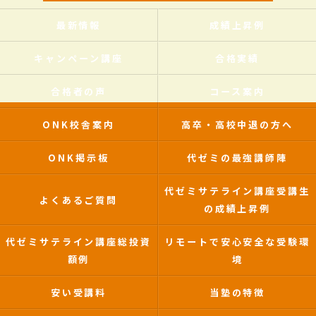
最新情報
成績上昇例
キャンペーン講座
合格実績
合格者の声
コース案内
ONK校舎案内
高卒・高校中退の方へ
ONK掲示板
代ゼミの最強講師陣
代ゼミサテライン講座受講生
よくあるご質問
の成績上昇例
代ゼミサテライン講座総投資
リモートで安心安全な受験環
額例
境
安い受講料
当塾の特徴