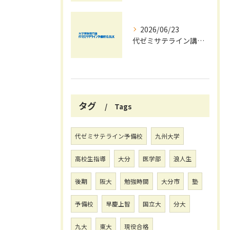
2026/06/23
代ゼミサテライン講座を活用した夏期講習会で共通テストの最新傾向と対策を徹底攻略する方法
タグ
Tags
代ゼミサテライン予備校
九州大学
高校生指導
大分
医学部
浪人生
後期
阪大
勉強時間
大分市
塾
予備校
早慶上智
国立大
分大
九大
東大
現役合格