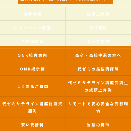
最新情報
成績上昇例
キャンペーン講座
合格実績
合格者の声
コース案内
ONK校舎案内
高卒・高校中退の方へ
ONK掲示板
代ゼミの最強講師陣
代ゼミサテライン講座受講生
よくあるご質問
の成績上昇例
代ゼミサテライン講座総投資
リモートで安心安全な受験環
額例
境
安い受講料
当塾の特徴