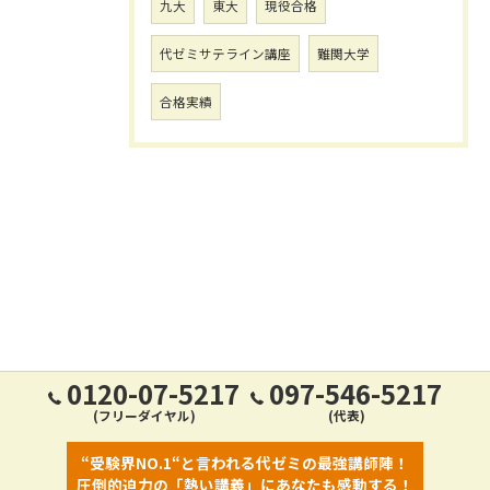
九大
東大
現役合格
代ゼミサテライン講座
難関大学
合格実績
0120-07-5217
097-546-5217
(フリーダイヤル)
(代表)
“受験界NO.1“と言われる代ゼミの最強講師陣！
圧倒的迫力の「熱い講義」にあなたも感動する！