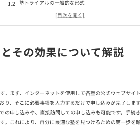
塾トライアルの一般的な形式
塾トライアルのスケジュール確認
塾トライアルのメリットとは？
塾トライアルで期待できる学習効果
塾トライアルの活用事例
方とその効果について解説
塾トライアルを有効活用するためのステップ
塾トライアル前の準備事項
塾トライアル中に注意すべきポイント
効果的な質問の仕方
す。まず、インターネットを使用して各塾の公式ウェブサイ
トライアル終了後のフィードバック
おり、そこに必要事項を入力するだけで申し込みが完了しま
塾トライアルの結果の見極め方
での申し込みや、直接訪問しての申し込みも可能です。手続
す。これにより、自分に最適な塾を見つけるための第一歩を
塾トライアル後の次のアクション
塾トライアルで自分に合った塾を見つける方法