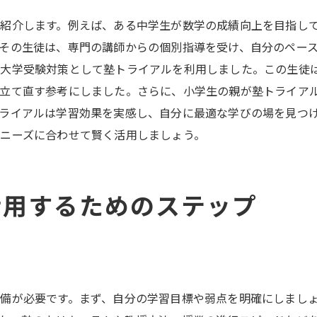
塾トライアルの長期的な視野を持つ
紹介します。例えば、ある中学生が数学の成績向上を目指し
塾トライアルを通じて得られる学習効果とは
その生徒は、専門の講師からの個別指導を受け、自分のペー
、大学受験対策として塾トライアルを利用しました。この生徒
塾トライアルで得た具体的な効果
を立て直す参考にしました。さらに、小学生の親が塾トライア
学力向上の実感
ライアルは学習効果を実感し、自分に最適な学びの場を見つ
自己学習力の向上
ニーズに合わせて賢く活用しましょう。
モチベーションの向上
塾トライアルから得られる新たな学習方法
塾トライアルでのフィードバックの重要性
活用するためのステップ
塾トライアルで自分に最適な学習スタイルを発見する方法
塾トライアルでの自己分析方法
個別指導と集団指導の体験比較
自分に合った学習ペースを見つける
備が必要です。まず、自分の学習目標や弱点を明確にしまし