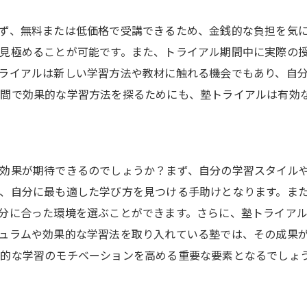
無料体験で塾の雰囲気をチェックするポイント
ず、無料または低価格で受講できるため、金銭的な負担を気
無料体験の申し込み方法
見極めることが可能です。また、トライアル期間中に実際の
教室の雰囲気を確認する方法
ライアルは新しい学習方法や教材に触れる機会でもあり、自
教師の教え方を観察する
間で効果的な学習方法を探るためにも、塾トライアルは有効
他の生徒の様子をチェック
設備や教材の質を確認
無料体験後の感想を記録する
効果が期待できるのでしょうか？まず、自分の学習スタイル
塾トライアルで学びの場を選ぶ際の注意点
、自分に最も適した学び方を見つける手助けとなります。ま
塾トライアルの選び方
分に合った環境を選ぶことができます。さらに、塾トライア
過度な期待を持たないこと
ュラムや効果的な学習法を取り入れている塾では、その成果
的な学習のモチベーションを高める重要な要素となるでしょ
塾トライアルの比較方法
家族と相談して決める
塾トライアルの口コミを参考にする