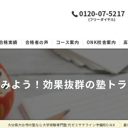
0120-07-5217
(フリーダイヤル)
合格実績
合格者の声
コース案内
ONK校舎案内
てみよう！効果抜群の塾トラ
大分県大分市の塾なら大学受験専門塾 代ゼミサテライン予備校O.N.K
最