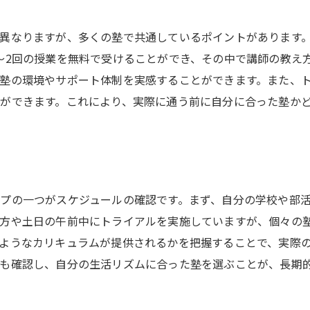
塾トライアルで見るべきポイント
個別指導と集団指導の比較
異なりますが、多くの塾で共通しているポイントがあります
～2回の授業を無料で受けることができ、その中で講師の教え
講師との相性を確認する方法
塾の環境やサポート体制を実感することができます。また、
塾の学習環境のチェックポイント
ができます。これにより、実際に通う前に自分に合った塾か
カリキュラムの適合性を判断する
他の生徒や保護者の意見を参考にする
塾トライアルの魅力を体験してみよう
塾トライアルの実際の流れ
プの一つがスケジュールの確認です。まず、自分の学校や部
塾トライアルで得られる具体的な体験
方や土日の午前中にトライアルを実施していますが、個々の
塾トライアルの期間中に感じたこと
ようなカリキュラムが提供されるかを把握することで、実際
塾トライアルの費用対効果を考える
も確認し、自分の生活リズムに合った塾を選ぶことが、長期
塾トライアルのフィードバックの活用法
塾トライアルを通じて得た学び