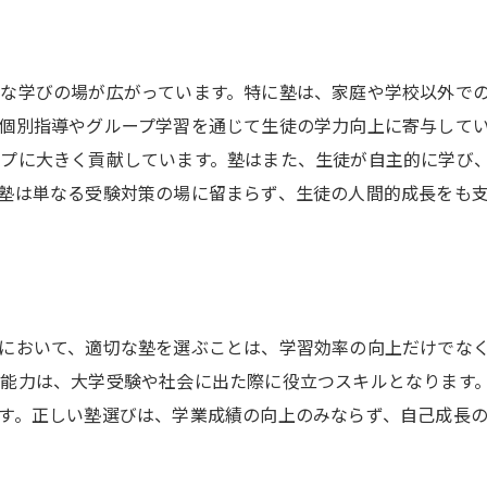
自分に合った塾を見つけるためのチェックリスト
目標設定と塾選びの関連性
塾の評判と口コミを徹底確認
な学びの場が広がっています。特に塾は、家庭や学校以外で
個別指導やグループ学習を通じて生徒の学力向上に寄与して
体験授業で得られる実感
プに大きく貢献しています。塾はまた、生徒が自主的に学び
通いやすさとアクセスの重要性
塾は単なる受験対策の場に留まらず、生徒の人間的成長をも
サポート体制とフォローアップ
自分に合った学習法を見つける
大分県内の注目すべき塾タイプを徹底解説
個別指導塾の特長と選び方
において、適切な塾を選ぶことは、学習効率の向上だけでな
集団授業型塾のメリットとデメリット
能力は、大学受験や社会に出た際に役立つスキルとなります
オンライン塾の利便性
す。正しい塾選びは、学業成績の向上のみならず、自己成長
志望校別対策塾の活用法
専門分野に強い塾の選び方