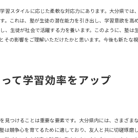
保護者と一緒に考える塾選び
学習スタイルに応じた柔軟な対応力にあります。大分県では
将来を見据えた塾選びのステップ
す。これは、塾が生徒の潜在能力を引き出し、学習意欲を高
成績アップに繋がる大分県の塾の選び方
し、生徒が社会で活躍する力を養います。このように、塾は
とその影響をご理解いただけたかと思います。今後も新たな
成績向上のための塾選びのポイント
モチベーションを高める塾の特徴
個々の学力に応じた授業内容
柔軟な学習スケジュールの重要性
知って学習効率をアップ
結果を出すためのサポート体制
継続的な学習習慣を身につける塾
未来を変える塾選びで大分県から成功への道を開こう
夢を実現するための塾の選び方
を見つけることは重要な要素です。大分県内には、さまざま
目標達成に向けたロードマップ
塾は競争心を育てるために適しており、友人と共に切磋琢磨
塾を活用した効果的な学習法