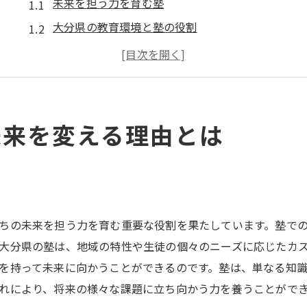
未来を担う力を育む塾
大分県の教育環境と塾の役割
塾選びが人生に与える影響
学習効率を左右する塾の選択
生徒の成長をサポートする塾
成功への道を切り開く塾の特性
未来を変える理由とは
塾を選ぶポイントを知って学習効率をアップ
学習スタイルに合った塾の特徴
講師の質が学習効率を左右する
カリキュラムの柔軟性とその利点
ちの未来を担う力を育む重要な役割を果たしています。塾で
学習環境が集中力を引き出す
大分県の塾は、地域の特性や生徒の個々のニーズに応じたカ
費用対効果を考慮した塾選び
を持って未来に向かうことができるのです。塾は、単なる知
れにより、将来の様々な課題に立ち向かう力を養うことがで
成果を出すための塾の選び方