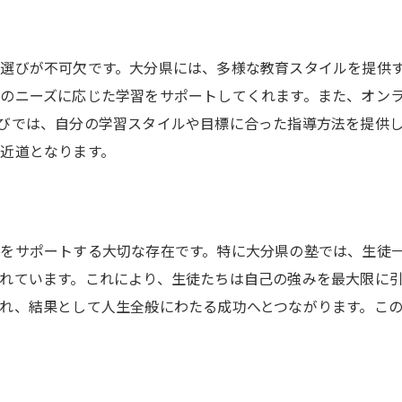
地域密着型塾の強みと選び方
塾選びで失敗しないための重要なヒント
選びが不可欠です。大分県には、多様な教育スタイルを提供
よくある失敗例とその回避策
のニーズに応じた学習をサポートしてくれます。また、オン
契約前に確認すべきポイント
びでは、自分の学習スタイルや目標に合った指導方法を提供
支払いプランと費用の透明性
近道となります。
授業料と提供される価値のバランス
行き届いたサポートを見極める
長期的視点で塾を選ぶ重要性
をサポートする大切な存在です。特に大分県の塾では、生徒
目標に合った塾を見つけるためのステップガイド
れています。これにより、生徒たちは自己の強みを最大限に
自己分析から始める塾選び
れ、結果として人生全般にわたる成功へとつながります。こ
情報収集の効率的な方法
体験談を参考にした選択
塾との相性を確認する方法