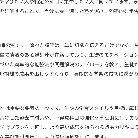
で学びたい人や特定の科目に集中したい人に向いています。
成績アップと未来の可能性
を理解することで、自分に最も適した塾を選び、効率的な学
大分県から広がる学びのチャンス
塾選びが将来を切り拓く鍵となる
師の質です。優れた講師は、単に知識を伝えるだけでなく、
富で情熱のある講師陣が在籍しており、生徒のモチベーショ
づいた効率的な勉強法や問題解決のアプローチを教え、生徒
短期間で成果を出しやすくなり、長期的な学習の成功に繋が
性は重要な要素の一つです。生徒の学習スタイルや目標に応
合わせた過去問対策や、不得意科目の強化を重点的に行うカ
学習プランを見直し、より高い成果を得られる点もカリキュ
な学びを引き出し、より深い理解を促進します。