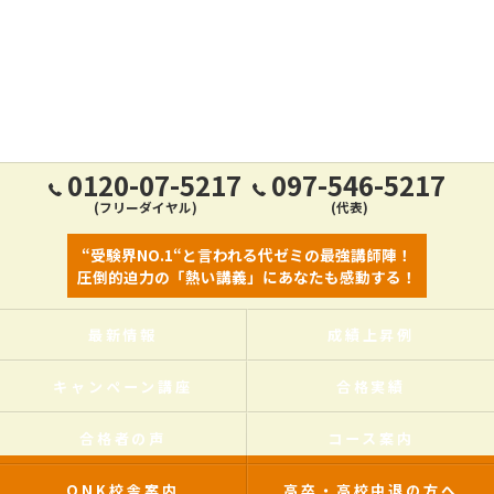
0120-07-5217
097-546-5217
(フリーダイヤル)
(代表)
“受験界NO.1“と言われる代ゼミの最強講師陣！
圧倒的迫力の「熱い講義」にあなたも感動する！
最新情報
成績上昇例
キャンペーン講座
合格実績
合格者の声
コース案内
ONK校舎案内
高卒・高校中退の方へ