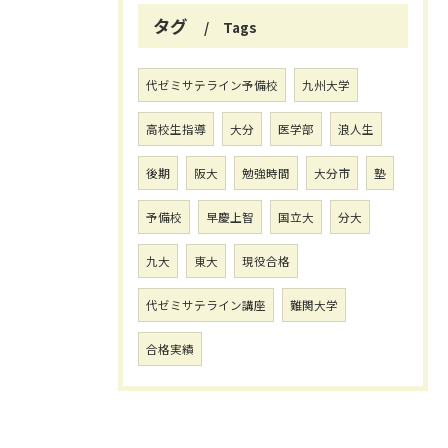
タグ
Tags
代ゼミサテライン予備校
九州大学
高校生指導
大分
医学部
浪人生
後期
阪大
勉強時間
大分市
塾
予備校
早慶上智
国立大
分大
九大
東大
現役合格
代ゼミサテライン講座
難関大学
合格実績