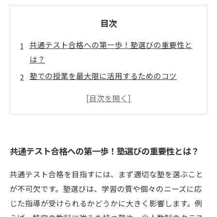
目次
共通テスト合格への第一歩！塾選びの重要性と
は？
塾での授業を最大限に活用するためのコツ
家庭学習とのベストバランスを見つける方法
先輩たちの成功体験から学ぶ、塾活用法とは？
塾を活用した共通テスト対策の全貌
共通テスト合格を目指す！新しい勉強習慣の作
共通テスト合格への第一歩！塾選びの重要性とは？
り方
あなたもできる！塾活用で志望校合格への道を
共通テスト合格を目指すには、まず適切な塾を選ぶこと
拓こう
が不可欠です。塾選びは、学習の質や個々のニーズに応
じた指導が受けられるかどうかに大きく影響します。例