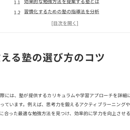
効果的な勉強方法を提案する塾とは
習慣化するための塾の指導法を分析
実践的な勉強法を学べる塾の選び方
生徒のモチベーションを引き出す指導方法
学習計画の立て方をサポートする塾
成績向上に直結する勉強法の指導内容
教える塾の選び方のコツ
際には、塾が提供するカリキュラムや学習アプローチを詳細
っています。例えば、思考力を鍛えるアクティブラーニング
に合った最適な勉強方法を見つけ、効率的に学力を向上させ