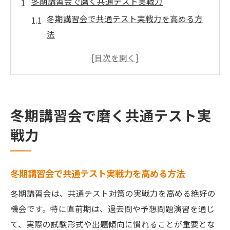
冬期講習会で磨く共通テスト実戦力
冬期講習会で共通テスト実戦力を高める方
法
最新傾向を反映した冬期講習会の活用術
冬期講習会で本番力を養う学習計画の立て
方
冬期講習会選びで差がつく共通テスト対策
冬期講習会で磨く共通テスト実
冬期講習会で現実的な得点力アップを目指
戦力
す
冬期講習会で共通テスト実戦力を高める方法
冬期講習会は、共通テスト対策の実戦力を高める絶好の
機会です。特に直前期は、過去問や予想問題演習を通じ
て、実際の試験形式や出題傾向に慣れることが重要とな