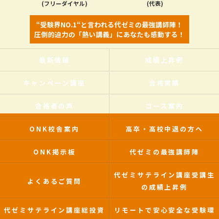
(フリーダイヤル)
(代表)
“受験界NO.1“と言われる代ゼミの最強講師陣！
圧倒的迫力の「熱い講義」にあなたも感動する！
最新情報
成績上昇例
キャンペーン講座
合格実績
合格者の声
コース案内
ONK校舎案内
高卒・高校中退の方へ
ONK掲示板
代ゼミの最強講師陣
代ゼミサテライン講座受講生
よくあるご質問
の成績上昇例
代ゼミサテライン講座総投資
リモートで安心安全な受験環