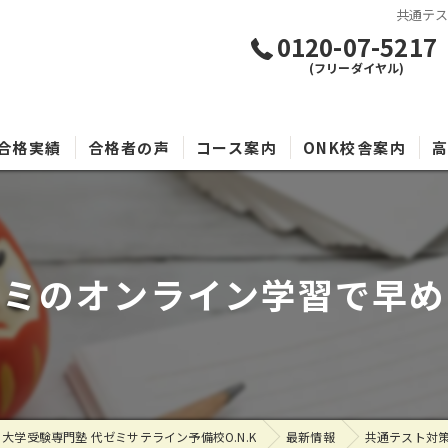
共通テ
0120-07-5217
(フリーダイヤル)
合格実績
合格者の声
コース案内
ONK校舎案内
ゼミのオンライン学習で早め
大学受験専門塾 代ゼミサテライン予備校O.N.K
最新情報
共通テスト対