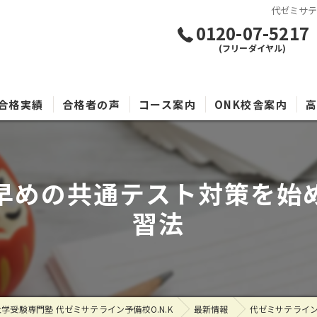
代ゼミサ
0120-07-5217
(フリーダイヤル)
合格実績
合格者の声
コース案内
ONK校舎案内
早めの共通テスト対策を始
習法
学受験専門塾 代ゼミサテライン予備校O.N.K
最新情報
代ゼミサテライ