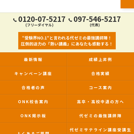
0120-07-5217
097-546-5217
(フリーダイヤル)
(代表)
“受験界NO.1“と言われる代ゼミの最強講師陣！
圧倒的迫力の「熱い講義」にあなたも感動する！
最新情報
成績上昇例
キャンペーン講座
合格実績
合格者の声
コース案内
ONK校舎案内
高卒・高校中退の方へ
ONK掲示板
代ゼミの最強講師陣
代ゼミサテライン講座受講生
よくあるご質問