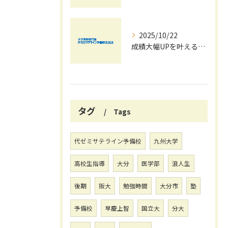
2025/10/22
成績大幅UPを叶える秋の効率学習法
タグ
Tags
代ゼミサテライン予備校
九州大学
高校生指導
大分
医学部
浪人生
後期
阪大
勉強時間
大分市
塾
予備校
早慶上智
国立大
分大