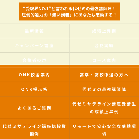
“受験界NO.1“と言われる代ゼミの最強講師陣！
圧倒的迫力の「熱い講義」にあなたも感動する！
最新情報
成績上昇例
キャンペーン講座
合格実績
合格者の声
コース案内
ONK校舎案内
高卒・高校中退の方へ
ONK掲示板
代ゼミの最強講師陣
代ゼミサテライン講座受講生
よくあるご質問
の成績上昇例
代ゼミサテライン講座総投資
リモートで安心安全な受験環
額例
境