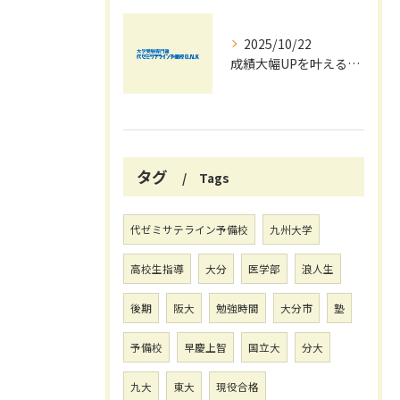
2025/10/22
成績大幅UPを叶える秋の効率学習法
タグ
Tags
代ゼミサテライン予備校
九州大学
高校生指導
大分
医学部
浪人生
後期
阪大
勉強時間
大分市
塾
予備校
早慶上智
国立大
分大
九大
東大
現役合格