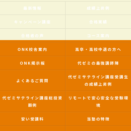
最新情報
成績上昇例
キャンペーン講座
合格実績
合格者の声
コース案内
ONK校舎案内
高卒・高校中退の方へ
ONK掲示板
代ゼミの最強講師陣
代ゼミサテライン講座受講生
よくあるご質問
の成績上昇例
代ゼミサテライン講座総投資
リモートで安心安全な受験環
額例
境
安い受講料
当塾の特徴