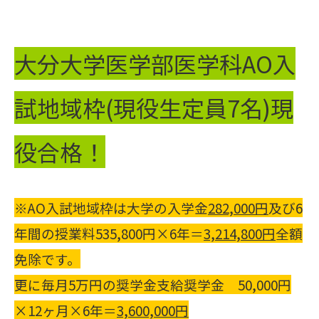
大分大学医学部医学科AO入
試地域枠(現役生定員7名)現
役合格！
※AO入試地域枠は大学の入学金
282,000
円
及び6
年間の授業料535,800円×6年＝
3,214,800
円
全額
免除です。
更に毎月5万円の奨学金支給奨学金 50,000円
×12ヶ月×6年＝
3,600,000
円