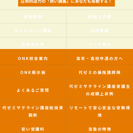
圧倒的迫力の「熱い講義」にあなたも感動する！
最新情報
成績上昇例
キャンペーン講座
合格実績
合格者の声
コース案内
ONK校舎案内
高卒・高校中退の方へ
ONK掲示板
代ゼミの最強講師陣
代ゼミサテライン講座受講生
よくあるご質問
の成績上昇例
代ゼミサテライン講座総投資
リモートで安心安全な受験環
額例
境
安い受講料
当塾の特徴