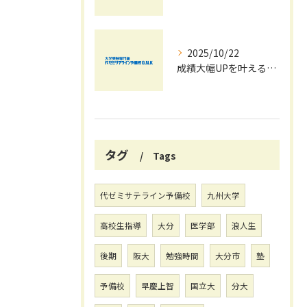
2025/10/22
成績大幅UPを叶える秋の効率学習法
タグ
Tags
代ゼミサテライン予備校
九州大学
高校生指導
大分
医学部
浪人生
後期
阪大
勉強時間
大分市
塾
予備校
早慶上智
国立大
分大