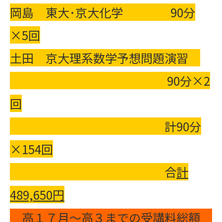
岡島 東大･京大化学 90分
×5回
土田 京大理系数学予想問題演習
90分×2
回
計90分
×154回
合
計
489,650
円
高１７月～高３までの受講料総額