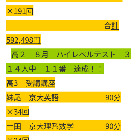
×191回
合
計
592,498
円
高２ ８月 ハイレベルテスト ３
１４人中 １１番 達成！！
高3 受講講座
妹尾 京大英語 90分
×34回
土田 京大理系数学 90分