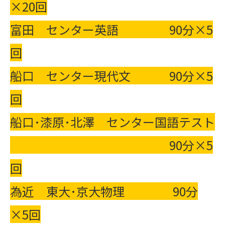
×20回
富田 センター英語 90分×5
回
船口 センター現代文 90分×5
回
船口･漆原･北澤 センター国語テスト
90分×5
回
為近 東大･京大物理 90分
×5回