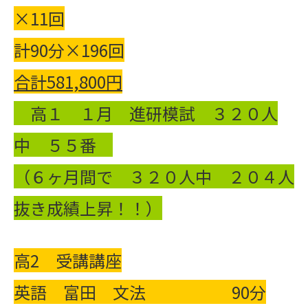
×11回
計90分×196回
合計
581,800
円
高１ １月 進研模試 ３２０人
中 ５５番
（６ヶ月間で ３２０人中 ２０４人
抜き成績上昇！！）
高2 受講講座
英語 富田 文法 90分