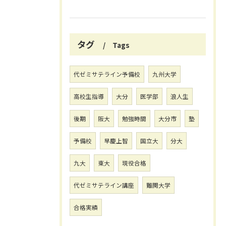
タグ
Tags
代ゼミサテライン予備校
九州大学
高校生指導
大分
医学部
浪人生
後期
阪大
勉強時間
大分市
塾
予備校
早慶上智
国立大
分大
九大
東大
現役合格
代ゼミサテライン講座
難関大学
合格実績