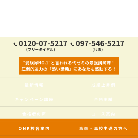
0120-07-5217
097-546-5217
(フリーダイヤル)
(代表)
“受験界NO.1“と言われる代ゼミの最強講師陣！
圧倒的迫力の「熱い講義」にあなたも感動する！
最新情報
成績上昇例
キャンペーン講座
合格実績
合格者の声
コース案内
ONK校舎案内
高卒・高校中退の方へ