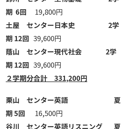
期
6
回
19,800円
土屋 センター日本史
2
学
期
12
回
39,600円
蔭山 センター現代社会
2
学
期
12
回
39,600円
２学期分合計 331,200円
栗山 センター英語
夏
期
5
回
16,500円
谷川 センター英語リスニング
夏