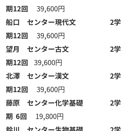
期
12
回
39,600円
船口 センター現代文
2
学
期
12
回
39,600円
望月 センター古文
2
学
期
12
回
39,600円
北澤 センター漢文
2
学
期
12
回
39,600円
藤原 センター化学基礎
2
学
期
6
回
19,800円
鈴川 センター生物基礎
2
学