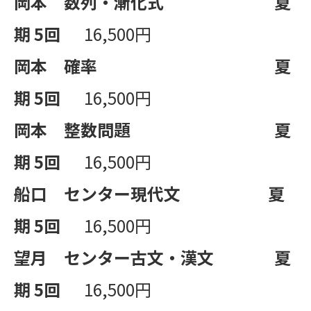
岡本 数列・漸化式
夏
期
5
回
16,500円
岡本 確率
夏
期
5
回
16,500円
岡本 整数問題
夏
期
5
回
16,500円
船口 センター現代文
夏
期
5
回
16,500円
望月 センター古文・漢文
夏
期
5
回
16,500円