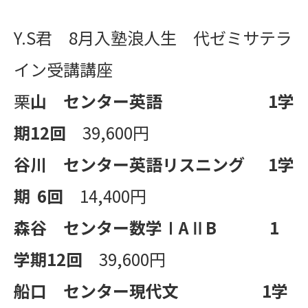
Y.S君 8月入塾浪人生 代ゼミサテラ
イン受講講座
栗
山 センター英語
1
学
期
12
回
39,600円
谷川 センター英語リスニング
1
学
期
6
回
14,400円
森谷 センター数学Ⅰ
A
Ⅱ
B
1
学期
12
回
39,600円
船口 センター現代文
1
学