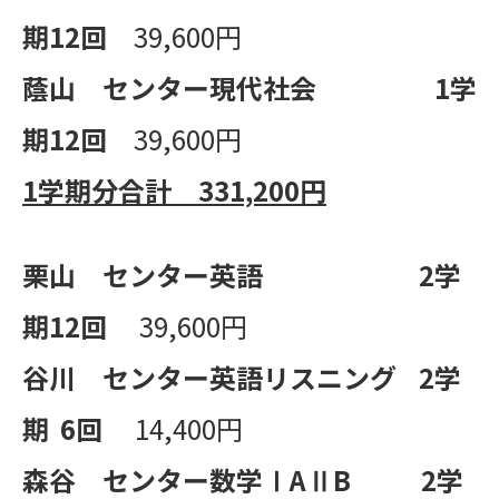
期
12
回
39,600円
蔭山 センター現代社会
1
学
期
12
回
39,600円
1学期分合計 331,200円
栗山 センター英語
2
学
期
12
回
39,600円
谷川 センター英語リスニング
2
学
期
6
回
14,400円
森谷 センター数学Ⅰ
A
Ⅱ
B
2
学