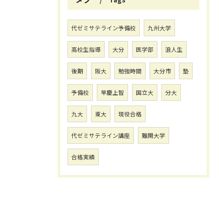
代ゼミサテライン予備校
九州大学
高校生指導
大分
医学部
浪人生
後期
阪大
勉強時間
大分市
塾
予備校
早慶上智
国立大
分大
九大
東大
現役合格
代ゼミサテライン講座
難関大学
合格実績