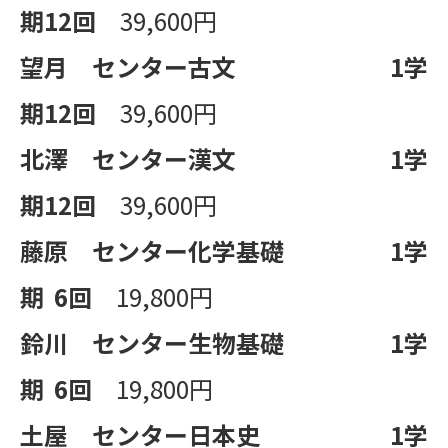
期
12
回
39,600円
望月 センター古文
1
学
期
12
回
39,600円
北澤 センター漢文
1
学
期
12
回
39,600円
藤原 センター化学基礎
1
学
期
6
回
19,800円
鈴川 センター生物基礎
1
学
期
6
回
19,800円
土屋 センター日本史
1
学