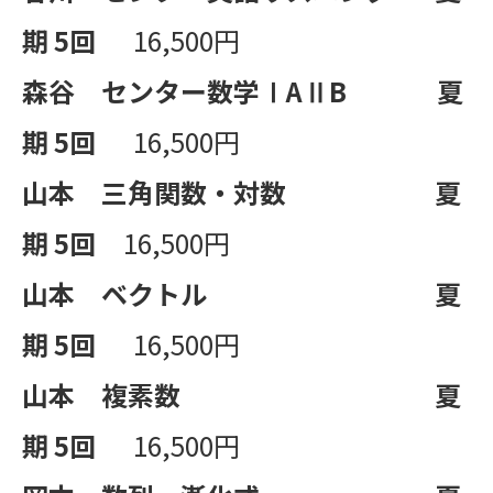
期
5
回
16,500円
森谷 センター数学Ⅰ
A
Ⅱ
B
夏
期
5
回
16,500円
山本 三角関数・対数
夏
期
5
回
16,500円
山本 ベクトル
夏
期
5
回
16,500円
山本 複素数
夏
期
5
回
16,500円