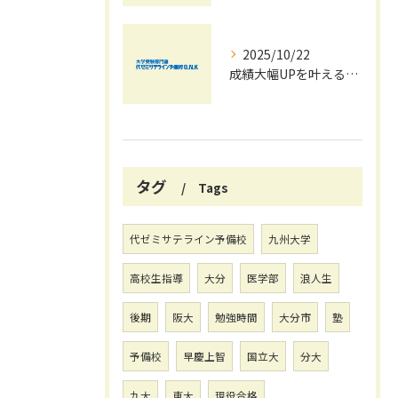
2025/10/22
成績大幅UPを叶える秋の効率学習法
タグ
Tags
代ゼミサテライン予備校
九州大学
高校生指導
大分
医学部
浪人生
後期
阪大
勉強時間
大分市
塾
予備校
早慶上智
国立大
分大
九大
東大
現役合格