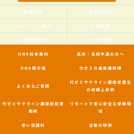
最新情報
成績上昇例
キャンペーン講座
合格実績
合格者の声
コース案内
ONK校舎案内
高卒・高校中退の方へ
ONK掲示板
代ゼミの最強講師陣
代ゼミサテライン講座受講生
よくあるご質問
の成績上昇例
代ゼミサテライン講座総投資
リモートで安心安全な受験環
額例
境
安い受講料
当塾の特徴