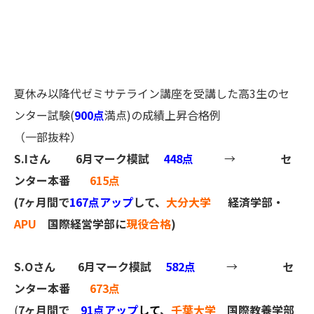
夏休み以降代ゼミサテライン講座を受講した高3生のセ
ンター試験(
900点
満点)の成績上昇合格例
（一部抜粋）
S.Iさん
6月マーク模試
448点
→
セ
ンター本番
615点
(7ヶ月間で
167点アップ
して、
大分大学
経済学部・
APU
国際経営学部に
現役合格
)
S.Oさん
6月マーク模試
582点
→
セ
ンター本番
673点
(
7ヶ月間で
91点アップ
して
、
千葉大学
国際教養学部