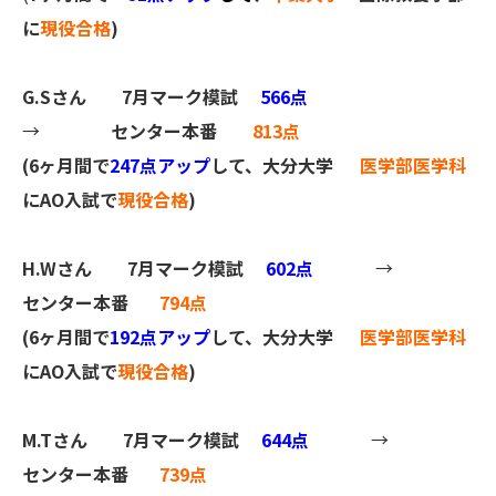
に
現役合格
)
G.Sさん
7月マーク模試
566点
→
センター本番
813点
(6ヶ月間で
247点アップ
して、大分大学
医学部医学科
にAO入試で
現役合格
)
H.Wさん
7月マーク模試
602点
→
センター本番
794点
(6ヶ月間で
192点アップ
して、大分大学
医学部医学科
にAO入試で
現役合格
)
M.Tさん
7月マーク模試
644点
→
センター本番
739点