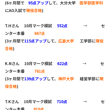
(6ヶ月間で
95点アップ
して、大分大学
医学部医学科
にAO入試で
現役合格
)
T.Hさん
10月マーク模試
552点
→
セ
ンター本番
667点
(3ヶ月間で
115点アップ
して、
広島大学
工学部に
現役
合格
)
K.Nさん
10月マーク模試
622点
→
セ
ンター本番
761点
(3ヶ月間で
139点アップ
して、
神戸大学
経営学部に
現
役合格
)
T.Kさん
10月マーク模試
710点
→
セ
ンター本番
810点