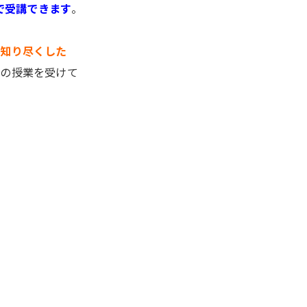
で受講できます
。
を知り尽くした
座
の授業を受けて