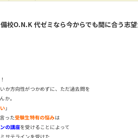
校O.N.K 代ゼミなら今からでも間に合う志
へ
！
良いか方向性がつかめずに、ただ過去問を
んか。
ない
」
言った
受験生特有の悩み
は
インの講座
を受けることによって
ゼミサテラインを受けた