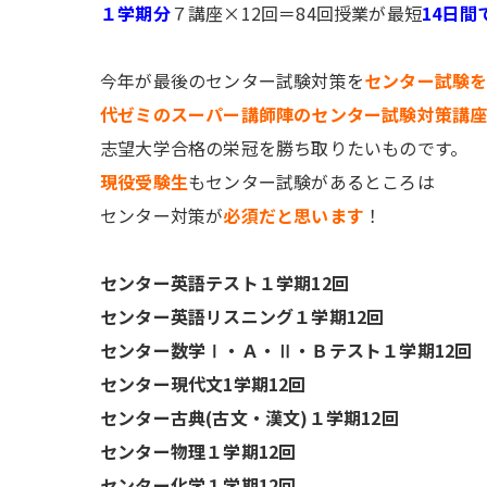
１学期分
７講座×12回＝84回授業
が最短
14日間
今年が最後のセンター試験対策を
センター試験
代ゼミのスーパー講師陣のセンター試験対策講
志望大学合格の栄冠を勝ち取りたいものです。
現役受験生
もセンター試験があるところは
センター対策が
必須だと思います
！
センター英語テスト１学期12回
センター英語リスニング１学期12回
センター数学Ⅰ・Ａ・Ⅱ・Ｂテスト１学期12回
センター現代文1学期12回
センター古典(古文・漢文)１学期12回
センター物理１学期12回
センター化学１学期12回