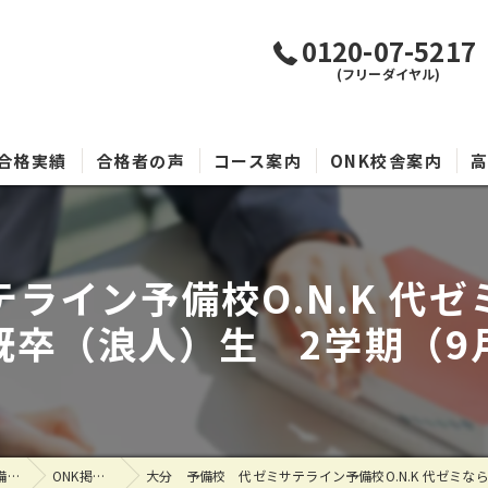
0120-07-5217
(フリーダイヤル)
合格実績
合格者の声
コース案内
ONK校舎案内
ライン予備校O.N.K 代
既卒（浪人）生 2学期（9
大分県大分市の塾なら大学受験専門塾 代ゼミサテライン予備校O.N.K
ONK掲示板
大分 予備校 代ゼミサテライン予備校O.N.K 代ゼミなら今