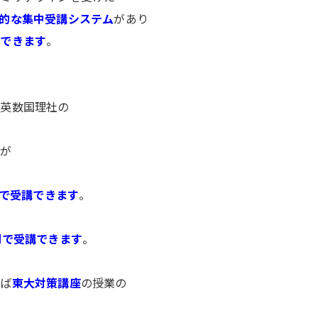
的な集中受講システム
があり
ができます
。
英数国理社の
）が
間で受講できます
。
間で受講できます
。
えば
東大対策講座
の授業の