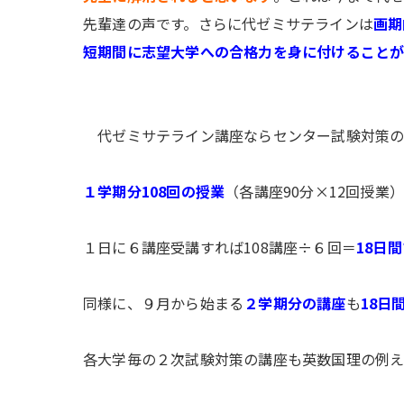
先輩達の声です。さらに代ゼミサテラインは
画期
短期間に志望大学への合格力を身に付けること
代ゼミサテライン講座ならセンター試験対策の
１学期分108回の授業
（各講座90分×12回授業
１日に６講座受講
すれば108講座÷６回＝
18日
同様に、９月から始まる
２学期分の講座
も
18日
各大学毎の２次試験対策の講座も英数国理の例