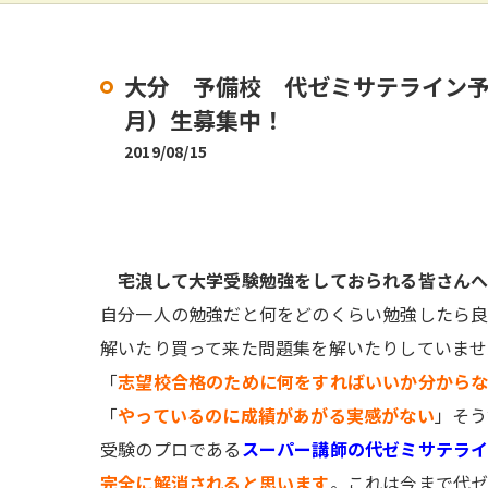
大分 予備校 代ゼミサテライン予備
月）生募集中！
2019/08/15
宅浪して大学受験勉強をしておられる皆さん
自分一人の勉強だと何をどのくらい勉強したら
解いたり買って来た問題集を解いたりしていませ
「
志望校合格のために何をすればいいか分から
「
やっているのに成績があがる実感がない
」そう
受験のプロである
スーパー講師の代ゼミサテラ
完全に解消されると思います
。これは今まで代