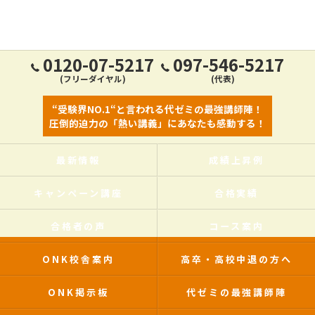
0120-07-5217
097-546-5217
(フリーダイヤル)
(代表)
“受験界NO.1“と言われる代ゼミの最強講師陣！
圧倒的迫力の「熱い講義」にあなたも感動する！
最新情報
成績上昇例
キャンペーン講座
合格実績
合格者の声
コース案内
ONK校舎案内
高卒・高校中退の方へ
ONK掲示板
代ゼミの最強講師陣