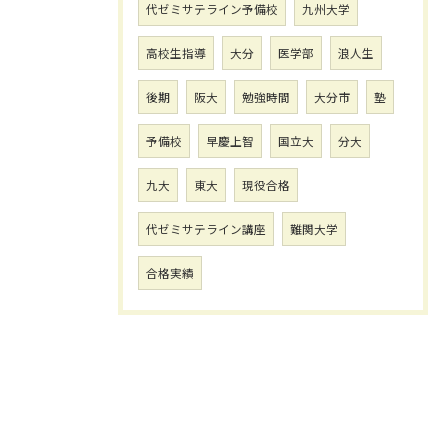
代ゼミサテライン予備校
九州大学
高校生指導
大分
医学部
浪人生
後期
阪大
勉強時間
大分市
塾
予備校
早慶上智
国立大
分大
九大
東大
現役合格
代ゼミサテライン講座
難関大学
合格実績