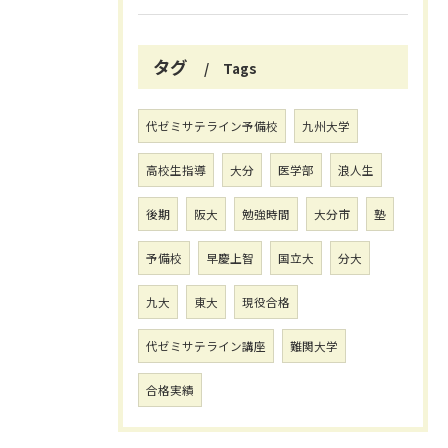
タグ
Tags
代ゼミサテライン予備校
九州大学
高校生指導
大分
医学部
浪人生
後期
阪大
勉強時間
大分市
塾
予備校
早慶上智
国立大
分大
九大
東大
現役合格
代ゼミサテライン講座
難関大学
合格実績