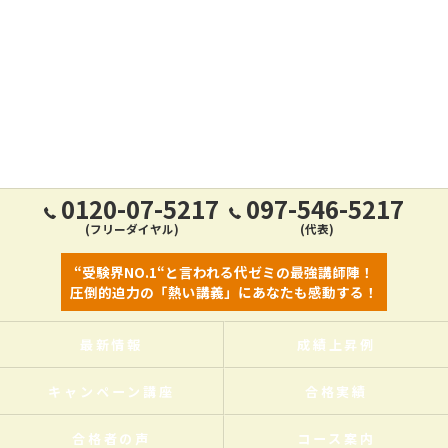
0120-07-5217
097-546-5217
(フリーダイヤル)
(代表)
“受験界NO.1“と言われる代ゼミの最強講師陣！
圧倒的迫力の「熱い講義」にあなたも感動する！
最新情報
成績上昇例
キャンペーン講座
合格実績
合格者の声
コース案内