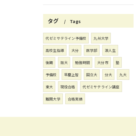
タグ
Tags
代ゼミサテライン予備校
九州大学
高校生指導
大分
医学部
浪人生
後期
阪大
勉強時間
大分市
塾
予備校
早慶上智
国立大
分大
九大
東大
現役合格
代ゼミサテライン講座
難関大学
合格実績