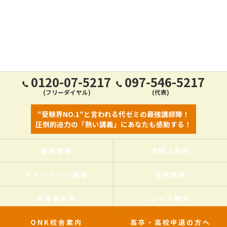
0120-07-5217
097-546-5217
(フリーダイヤル)
(代表)
“受験界NO.1“と言われる代ゼミの最強講師陣！
圧倒的迫力の「熱い講義」にあなたも感動する！
最新情報
成績上昇例
キャンペーン講座
合格実績
合格者の声
コース案内
ONK校舎案内
高卒・高校中退の方へ