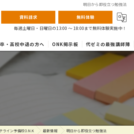
明日から即役立つ勉強法
資料請求
無料体験
毎週土曜日・日曜日の13:00 ～ 18:00まで無料体験実施中！
高卒・高校中退の方へ
ONK掲示板
代ゼミの最強講師陣
ライン予備校O.N.K
最新情報
明日から即役立つ勉強法