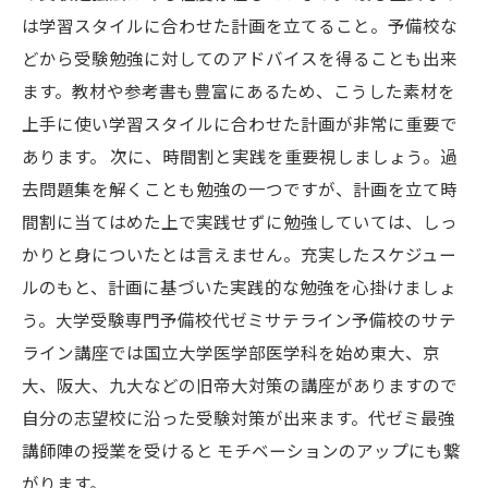
は学習スタイルに合わせた計画を立てること。予備校な
どから受験勉強に対してのアドバイスを得ることも出来
ます。教材や参考書も豊富にあるため、こうした素材を
上手に使い学習スタイルに合わせた計画が非常に重要で
あります。 次に、時間割と実践を重要視しましょう。過
去問題集を解くことも勉強の一つですが、計画を立て時
間割に当てはめた上で実践せずに勉強していては、しっ
かりと身についたとは言えません。充実したスケジュー
ルのもと、計画に基づいた実践的な勉強を心掛けましょ
う。大学受験専門予備校代ゼミサテライン予備校のサテ
ライン講座では国立大学医学部医学科を始め東大、京
大、阪大、九大などの旧帝大対策の講座がありますので
自分の志望校に沿った受験対策が出来ます。代ゼミ最強
講師陣の授業を受けると モチベーションのアップにも繋
がります。