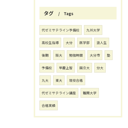
タグ
Tags
代ゼミサテライン予備校
九州大学
高校生指導
大分
医学部
浪人生
後期
阪大
勉強時間
大分市
塾
予備校
早慶上智
国立大
分大
九大
東大
現役合格
代ゼミサテライン講座
難関大学
合格実績