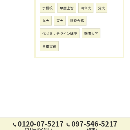
予備校
早慶上智
国立大
分大
九大
東大
現役合格
代ゼミサテライン講座
難関大学
合格実績
0120-07-5217
097-546-5217
(フリーダイヤル)
(代表)