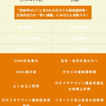
(フリーダイヤル)
(代表)
“受験界NO.1“と言われる代ゼミの最強講師陣！
圧倒的迫力の「熱い講義」にあなたも感動する！
最新情報
成績上昇例
キャンペーン講座
合格実績
合格者の声
コース案内
ONK校舎案内
高卒・高校中退の方へ
ONK掲示板
代ゼミの最強講師陣
代ゼミサテライン講座受講生
よくあるご質問
の成績上昇例
代ゼミサテライン講座総投資
リモートで安心安全な受験環
額例
境