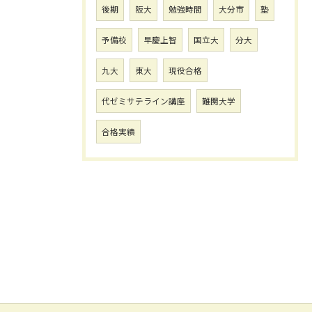
後期
阪大
勉強時間
大分市
塾
予備校
早慶上智
国立大
分大
九大
東大
現役合格
代ゼミサテライン講座
難関大学
合格実績