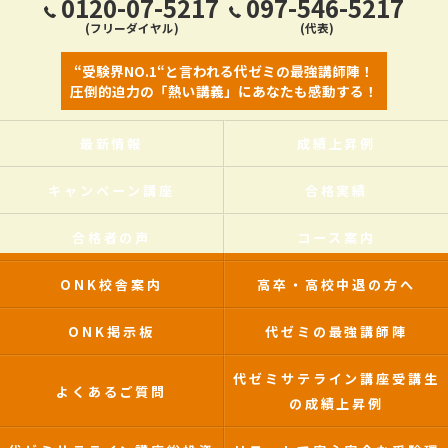
0120-07-5217
097-546-5217
(フリーダイヤル)
(代表)
“受験界NO.1“と言われる代ゼミの最強講師陣！
圧倒的迫力の「熱い講義」にあなたも感動する！
最新情報
成績上昇例
キャンペーン講座
合格実績
合格者の声
コース案内
ONK校舎案内
高卒・高校中退の方へ
ONK掲示板
代ゼミの最強講師陣
代ゼミサテライン講座受講生
よくあるご質問
の成績上昇例