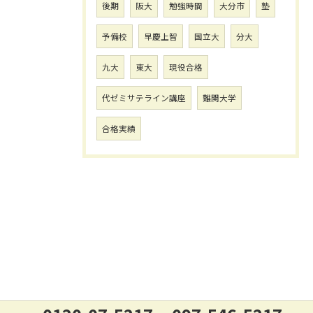
後期
阪大
勉強時間
大分市
塾
予備校
早慶上智
国立大
分大
九大
東大
現役合格
代ゼミサテライン講座
難関大学
合格実績