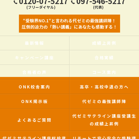
0120-07-5217
097-546-5217
(フリーダイヤル)
(代表)
“受験界NO.1“と言われる代ゼミの最強講師陣！
圧倒的迫力の「熱い講義」にあなたも感動する！
最新情報
成績上昇例
キャンペーン講座
合格実績
合格者の声
コース案内
ONK校舎案内
高卒・高校中退の方へ
ONK掲示板
代ゼミの最強講師陣
代ゼミサテライン講座受講生
よくあるご質問
の成績上昇例
代ゼミサテライン講座総投資
リモートで安心安全な受験環