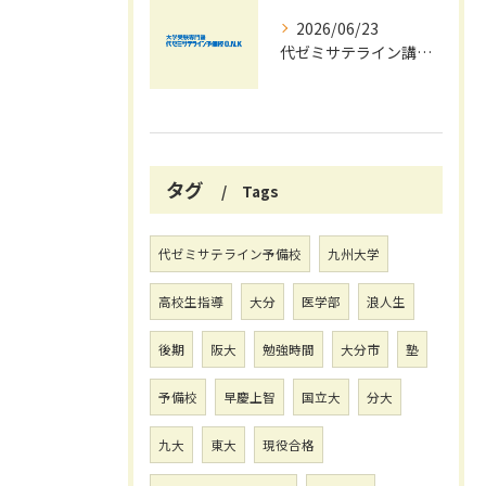
2026/06/23
代ゼミサテライン講座を活用した夏期講習会で共通テストの最新傾向と対策を徹底攻略する方法
タグ
Tags
代ゼミサテライン予備校
九州大学
高校生指導
大分
医学部
浪人生
後期
阪大
勉強時間
大分市
塾
予備校
早慶上智
国立大
分大
九大
東大
現役合格