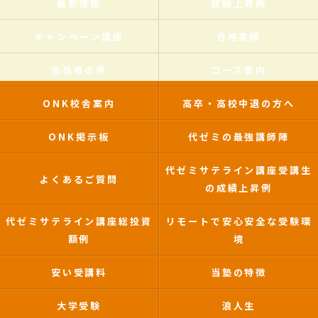
最新情報
成績上昇例
キャンペーン講座
合格実績
合格者の声
コース案内
ONK校舎案内
高卒・高校中退の方へ
ONK掲示板
代ゼミの最強講師陣
代ゼミサテライン講座受講生
よくあるご質問
の成績上昇例
代ゼミサテライン講座総投資
リモートで安心安全な受験環
額例
境
安い受講料
当塾の特徴
大学受験
浪人生